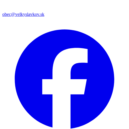
obec@velkyslavkov.sk