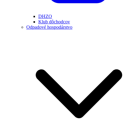
DHZO
Klub dôchodcov
Odpadové hospodárstvo