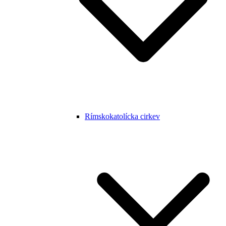
Rímskokatolícka cirkev