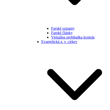
Farské oznamy
Farské články
Virtuálna prehliadka kostola
Evanjelická a. v. cirkev