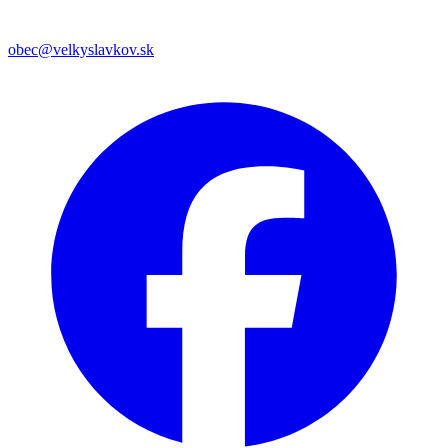
obec@velkyslavkov.sk