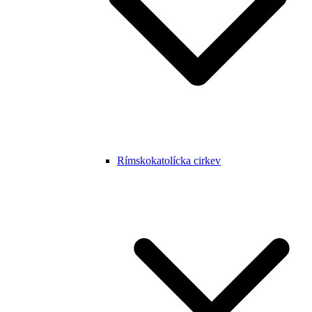
Rímskokatolícka cirkev