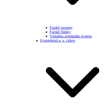
Farské oznamy
Farské články
Virtuálna prehliadka kostola
Evanjelická a. v. cirkev