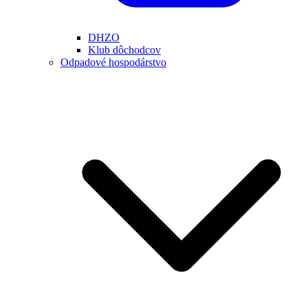
DHZO
Klub dôchodcov
Odpadové hospodárstvo