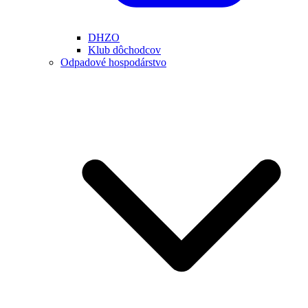
DHZO
Klub dôchodcov
Odpadové hospodárstvo