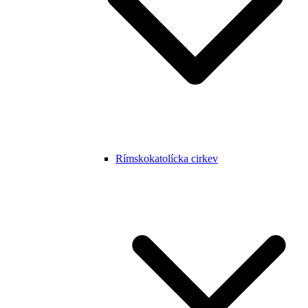
Rímskokatolícka cirkev