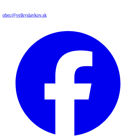
obec@velkyslavkov.sk