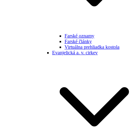
Farské oznamy
Farské články
Virtuálna prehliadka kostola
Evanjelická a. v. cirkev